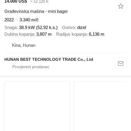
14.000 US$
≈ 12.120 €
Građevinska mašina - mini bager
2022
3.340 m/č
Snaga
38.9 kW (52.92 k.s.)
Gorivo
dizel
Dubina kopanja
3,807 m
Radijus kopanja
6,136 m
Kina, Hunan
HUNAN BEST TECHNOLOGY TRADE Co., Ltd