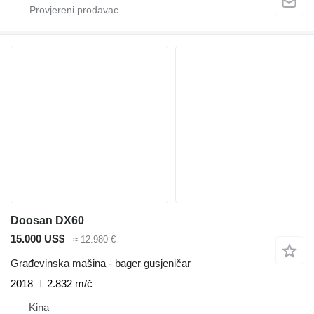
Doosan DX60
15.000 US$
≈ 12.980 €
Građevinska mašina - bager gusjeničar
2018
2.832 m/č
Kina