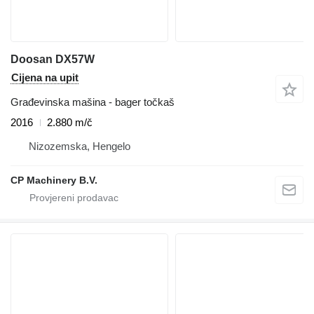
Doosan DX57W
Cijena na upit
Građevinska mašina - bager točkaš
2016
2.880 m/č
Nizozemska, Hengelo
CP Machinery B.V.