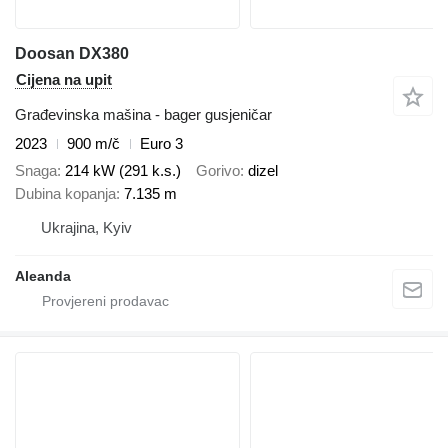
Doosan DX380
Cijena na upit
Građevinska mašina - bager gusjeničar
2023
900 m/č
Euro 3
Snaga
214 kW (291 k.s.)
Gorivo
dizel
Dubina kopanja
7.135 m
Ukrajina, Kyiv
Aleanda