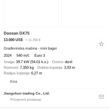
Doosan DX75
13.000 US$
≈ 11.250 €
Građevinska mašina - mini bager
2024
540 m/č
Euro 3
Snaga
39.7 kW (54.01 k.s.)
Gorivo
dizel
Nosivost
7.350 kg
Dubina kopanja
3,93 m
Radijus kopanja
6,27 m
Kina
Jiangchun trading Co., Ltd.