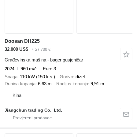
Doosan DH225
32.000 US$
≈ 27.700 €
Građevinska mašina - bager gusjeničar
2024
960 m/č
Euro 3
Snaga
110 kW (150 k.s.)
Gorivo
dizel
Dubina kopanja
6,63 m
Radijus kopanja
9,91 m
Kina
Jiangchun trading Co., Ltd.