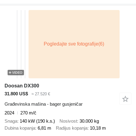
VIDEO
Doosan DX300
31.800 US$
≈ 27.520 €
Građevinska mašina - bager gusjeničar
2024
270 m/č
Snaga
140 kW (190 k.s.)
Nosivost
30.000 kg
Dubina kopanja
6,81 m
Radijus kopanja
10,18 m