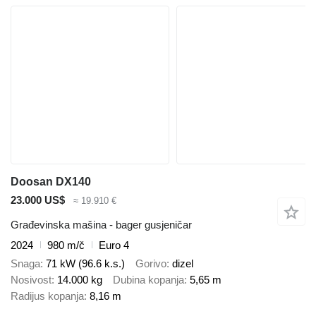
Doosan DX140
23.000 US$
≈ 19.910 €
Građevinska mašina - bager gusjeničar
2024
980 m/č
Euro 4
Snaga
71 kW (96.6 k.s.)
Gorivo
dizel
Nosivost
14.000 kg
Dubina kopanja
5,65 m
Radijus kopanja
8,16 m