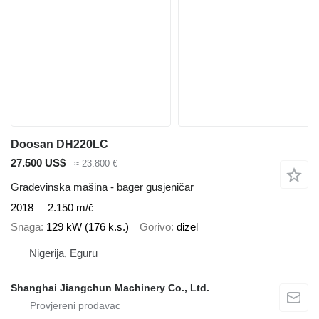
Doosan DH220LC
27.500 US$
≈ 23.800 €
Građevinska mašina - bager gusjeničar
2018
2.150 m/č
Snaga
129 kW (176 k.s.)
Gorivo
dizel
Nigerija, Eguru
Shanghai Jiangchun Machinery Co., Ltd.