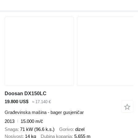
Doosan DX150LC
19.800 US$
≈ 17.140 €
Građevinska mašina - bager gusjeničar
2013
15.000 m/č
Snaga
71 kW (96.6 k.s.)
Gorivo
dizel
Nosivost
14 kg
Dubina kopanja
5,655 m