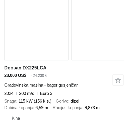
Doosan DX225LCA
28.000 US$
≈ 24.230 €
Građevinska mašina - bager gusjeničar
2024
200 m/č
Euro 3
Snaga
115 kW (156 k.s.)
Gorivo
dizel
Dubina kopanja
6,59 m
Radijus kopanja
9,873 m
Kina