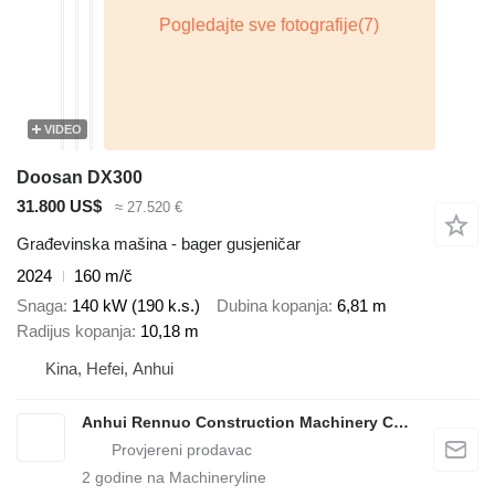
VIDEO
Doosan DX300
31.800 US$
≈ 27.520 €
Građevinska mašina - bager gusjeničar
2024
160 m/č
Snaga
140 kW (190 k.s.)
Dubina kopanja
6,81 m
Radijus kopanja
10,18 m
Kina, Hefei, Anhui
Anhui Rennuo Construction Machinery Co., Ltd
2
godine na Machineryline