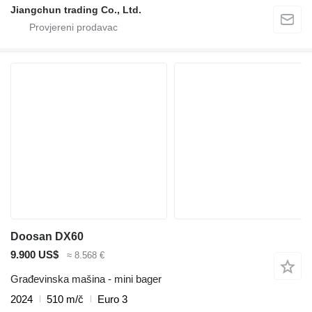
Jiangchun trading Co., Ltd.
Doosan DX60
9.900 US$
≈ 8.568 €
Građevinska mašina - mini bager
2024
510 m/č
Euro 3