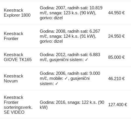
Godina: 2007, radnih sati: 10.819
Keestrack
m/č, snaga: 123 k.s. (90 kW),
44.950 €
Explorer 1800
gorivo: dizel
Godina: 2008, radnih sati: 6.267
Keestrack
m/č, snaga: 124 k.s. (91 kW),
24.950 €
Frontier
gorivo: dizel
Keestrack
Godina: 2012, radnih sati: 6.883
85.000 €
GIOVE TK165
m/č, gusjenični sistem: ✓
Godina: 2006, radnih sati: 9.000
Keestrack
m/č, mobile: ✓, gusjenični
46.210 €
Novum
sistem: ✓
Keestrack
Frontier
Godina: 2016, snaga: 122 k.s. (90
127.400 €
sorteringsverk.
kW)
SE VIDEO