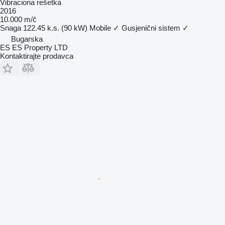
Vibraciona rešetka
2016
10.000 m/č
Snaga
122.45 k.s. (90 kW)
Mobile
✓
Gusjenični sistem
✓
Bugarska
ES ES Property LTD
Kontaktirajte prodavca