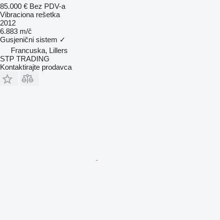
85.000 €
Bez PDV-a
Vibraciona rešetka
2012
6.883 m/č
Gusjenični sistem
✓
Francuska, Lillers
STP TRADING
Kontaktirajte prodavca