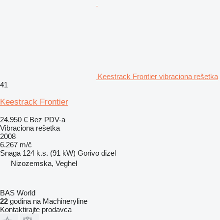
Keestrack Frontier vibraciona rešetka
41
Keestrack Frontier
24.950 €
Bez PDV-a
Vibraciona rešetka
2008
6.267 m/č
Snaga
124 k.s. (91 kW)
Gorivo
dizel
Nizozemska, Veghel
BAS World
22
godina na Machineryline
Kontaktirajte prodavca