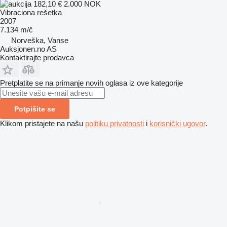
182,10 €
2.000 NOK
Vibraciona rešetka
2007
7.134 m/č
Norveška, Vanse
Auksjonen.no AS
Kontaktirajte prodavca
Pretplatite se na primanje novih oglasa iz ove kategorije
Potpišite se
Klikom pristajete na našu
politiku privatnosti
i
korisnički ugovor
.