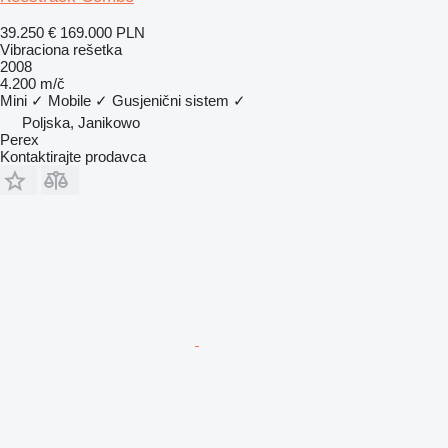
39.250 €
169.000 PLN
Vibraciona rešetka
2008
4.200 m/č
Mini
✓
Mobile
✓
Gusjenični sistem
✓
Poljska, Janikowo
Perex
Kontaktirajte prodavca