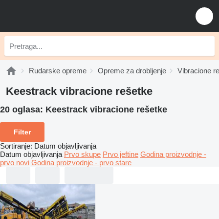
Rudarske opreme
Opreme za drobljenje
Vibracione r
Keestrack vibracione rešetke
20 oglasa:
Keestrack vibracione rešetke
Filter
Sortiranje
:
Datum objavljivanja
Datum objavljivanja
Prvo skupe
Prvo jeftine
Godina proizvodnje -
prvo novi
Godina proizvodnje - prvo stare