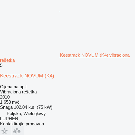
Keestrack NOVUM (K4) vibraciona
rešetka
5
Keestrack NOVUM (K4)
Cijena na upit
Vibraciona rešetka
2010
1.658 m/č
Snaga
102.04 k.s. (75 kW)
Poljska, Wielogłowy
LUPHER
Kontaktirajte prodavca