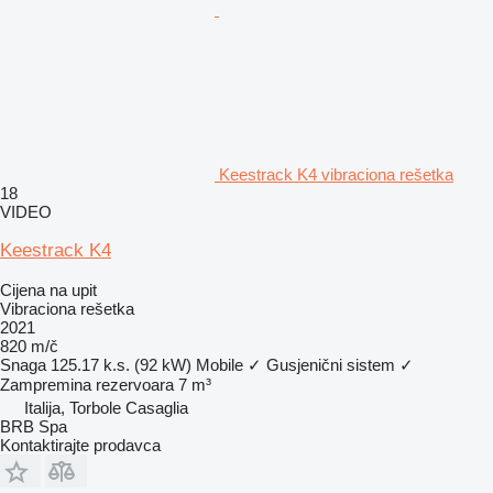
Keestrack K4 vibraciona rešetka
18
VIDEO
Keestrack K4
Cijena na upit
Vibraciona rešetka
2021
820 m/č
Snaga
125.17 k.s. (92 kW)
Mobile
✓
Gusjenični sistem
✓
Zampremina rezervoara
7 m³
Italija, Torbole Casaglia
BRB Spa
Kontaktirajte prodavca