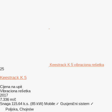
Keestrack K 5 vibraciona rešetka
25
Keestrack K 5
Cijena na upit
Vibraciona rešetka
2017
7.336 m/č
Snaga
115.64 k.s. (85 kW)
Mobile
✓
Gusjenični sistem
✓
Poljska, Chojnów