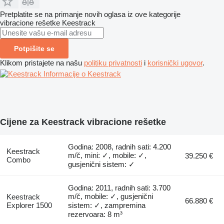
Pretplatite se na primanje novih oglasa iz ove kategorije
vibracione rešetke
Keestrack
Potpišite se
Klikom pristajete na našu
politiku privatnosti
i
korisnički ugovor
.
Informacije o Keestrack
Cijene za Keestrack vibracione rešetke
Godina: 2008, radnih sati: 4.200
Keestrack
m/č, mini: ✓, mobile: ✓,
39.250 €
Combo
gusjenični sistem: ✓
Godina: 2011, radnih sati: 3.700
m/č, mobile: ✓, gusjenični
Keestrack
66.880 €
Explorer 1500
sistem: ✓, zampremina
rezervoara: 8 m³