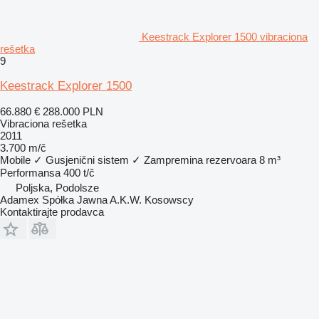
Keestrack Explorer 1500 vibraciona
rešetka
9
Keestrack Explorer 1500
66.880 €
288.000 PLN
Vibraciona rešetka
2011
3.700 m/č
Mobile
✓
Gusjenični sistem
✓
Zampremina rezervoara
8 m³
Performansa
400 t/č
Poljska, Podolsze
Adamex Spółka Jawna A.K.W. Kosowscy
Kontaktirajte prodavca