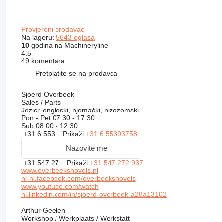
Provjereni prodavac
Na lageru:
5643 oglasa
10
godina na Machineryline
4.5
49 komentara
Pretplatite se na prodavca
Sjoerd Overbeek
Sales / Parts
Jezici:
engleski, njemački, nizozemski
Pon - Pet
07:30 - 17:30
Sub
08:00 - 12:30
+31 6 553...
Prikaži
+31 6 55393758
Nazovite me
+31 547 27...
Prikaži
+31 547 272 937
www.overbeekshovels.nl
nl-nl.facebook.com/overbeekshovels
www.youtube.com/watch
nl.linkedin.com/in/sjoerd-overbeek-a28a13102
Arthur Geelen
Workshop / Werkplaats / Werkstatt