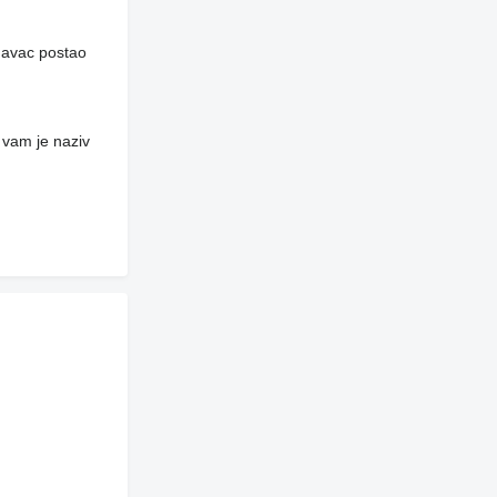
davac postao
 vam je naziv