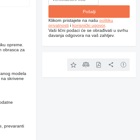
Klikom pristajete na našu
politiku
privatnosti
i
korisnički ugovor
.
Vaši lični podaci će se obrađivati ​​u svrhu
davanja odgovora na vaš zahtjev.
niku opreme.
em obrasca za
abranog modela
​na skrivene
dodatne
e, prevaranti