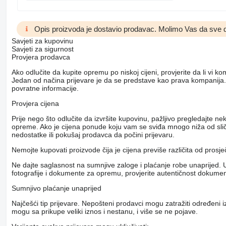
Opis proizvoda je dostavio prodavac. Molimo Vas da sve d
Savjeti za kupovinu
Savjeti za sigurnost
Provjera prodavca
Ako odlučite da kupite opremu po niskoj cijeni, provjerite da li vi 
Jedan od načina prijevare je da se predstave kao prava kompanija.
povratne informacije.
Provjera cijena
Prije nego što odlučite da izvršite kupovinu, pažljivo pregledajte 
opreme. Ako je cijena ponude koju vam se sviđa mnogo niža od slični
nedostatke ili pokušaj prodavca da počini prijevaru.
Nemojte kupovati proizvode čija je cijena previše različita od prosj
Ne dajte saglasnost na sumnjive zaloge i plaćanje robe unaprijed. U
fotografije i dokumente za opremu, provjerite autentičnost dokumenat
Sumnjivo plaćanje unaprijed
Najčešći tip prijevare. Nepošteni prodavci mogu zatražiti određeni 
mogu sa prikupe veliki iznos i nestanu, i više se ne pojave.