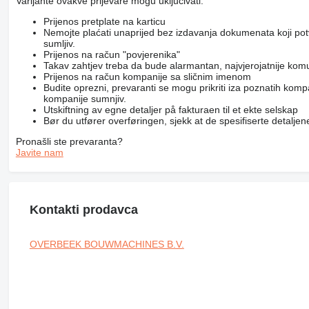
Varijante ovakve prijevare mogu uključivati:
Prijenos pretplate na karticu
Nemojte plaćati unaprijed bez izdavanja dokumenata koji po
sumljiv.
Prijenos na račun "povjerenika"
Takav zahtjev treba da bude alarmantan, najvjerojatnije kom
Prijenos na račun kompanije sa sličnim imenom
Budite oprezni, prevaranti se mogu prikriti iza poznatih komp
kompanije sumnjiv.
Utskiftning av egne detaljer på fakturaen til et ekte selskap
Bør du utfører overføringen, sjekk at de spesifiserte detaljene 
Pronašli ste prevaranta?
Javite nam
Kontakti prodavca
OVERBEEK BOUWMACHINES B.V.