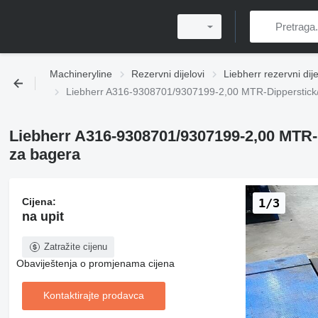
Machineryline
Rezervni dijelovi
Liebherr rezervni dije
Liebherr A316-9308701/9307199-2,00 MTR-Dipperstick/St
Liebherr A316-9308701/9307199-2,00 MTR-Di
za bagera
Cijena:
1/3
na upit
Zatražite cijenu
Obaviještenja o promjenama cijena
Kontaktirajte prodavca