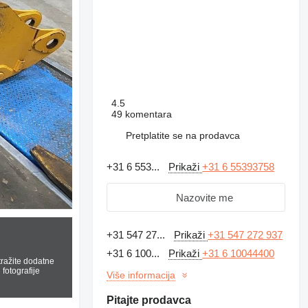
4.5
49 komentara
Pretplatite se na prodavca
+31 6 553...
Prikaži
+31 6 55393758
Nazovite me
+31 547 27...
Prikaži
+31 547 272 937
+31 6 100...
Prikaži
+31 6 10044400
tražite dodatne
fotografije
Više informacija
Pitajte prodavca