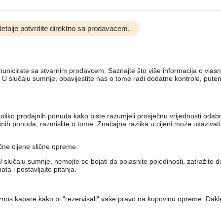
etalje potvrdite direktno sa prodavacem.
komunicirate sa stvarnim prodavcem. Saznajte što više informacija o vlas
 U slučaju sumnje, obavijestite nas o tome radi dodatne kontrole, put
nekoliko prodajnih ponuda kako biste razumjeli prosječnu vrijednosti od
h ponuda, razmislite o tome. Značajna razlika u cijeni može ukazivati ​
ečne cijene slične opreme.
 slučaju sumnje, nemojte se bojati da pojasnite pojedinosti, zatražite 
a i postavljajte pitanja.
iznos kapare kako bi "rezervisali" vaše pravo na kupovinu opreme. Dakl