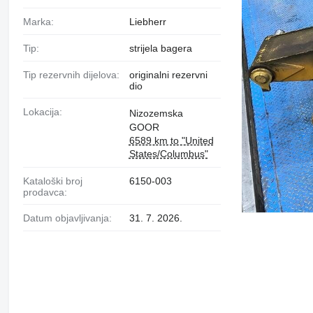
Marka:
Liebherr
Tip:
strijela bagera
Tip rezervnih dijelova:
originalni rezervni
dio
Lokacija:
Nizozemska
GOOR
6589 km to "United
States/Columbus"
Kataloški broj
6150-003
prodavca:
Datum objavljivanja:
31. 7. 2026.