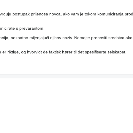
tvrđuju postupak prijenosa novca, ako vam je tokom komuniciranja pro
unicirate s prevarantom.
anija, neznatno mijenjajući njihov naziv. Nemojte prenositi sredstva ako
er riktige, og hvorvidt de faktisk hører til det spesifiserte selskapet.