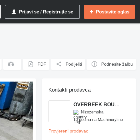
Prijavi se / Registrujte se
Postavite oglas
PDF
Podijeliti
Podnesite žalbu
Kontakti prodavca
OVERBEEK BOUWMACHINES B.V.
Nizozemska
10 godina na Machineryline
Provjereni prodavac