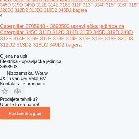
345D 319D 349D 312E 314E 316E 311F 313F 314F 315F 316F 318F
320D3 312D2 313D2 318D2 349D2 bagera
4
Caterpillar 2705948 - 3698503 upravljačka jedinica za
Caterpillar 345C 311D 312D 314D 315D 345D 319D 349D
312E 314E 316E 311F 313F 314F 315F 316F 318F 320D3
312D2 313D2 318D2 349D2 bagera
Cijena na upit
Elektrika - upravljačka jedinica
3698503
Nizozemska, Wouw
J&Th van der Veldt BV
Kontaktirajte prodavca
Prodajete tehniku?
Učinite to sa nama!
Postavite oglas