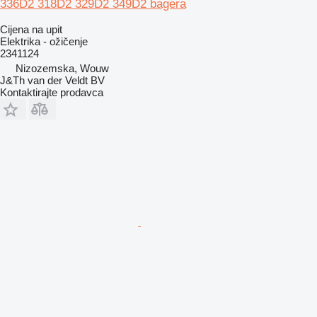
336D2 318D2 329D2 349D2 bagera
Cijena na upit
Elektrika - ožičenje
2341124
Nizozemska, Wouw
J&Th van der Veldt BV
Kontaktirajte prodavca