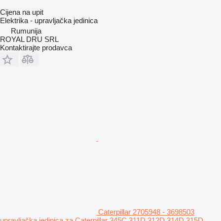
Cijena na upit
Elektrika - upravljačka jedinica
Rumunija
ROYAL DRU SRL
Kontaktirajte prodavca
Caterpillar 2705948 - 3698503
upravljačka jedinica za Caterpillar 345C 311D 312D 314D 315D