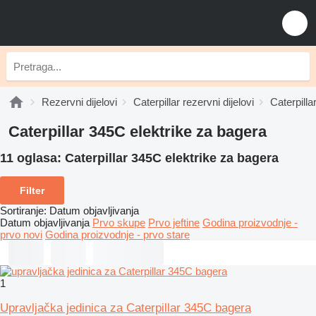
Rezervni dijelovi
Caterpillar rezervni dijelovi
Caterpilla
Caterpillar 345C elektrike za bagerа
11 oglasa:
Caterpillar 345C elektrike za bagerа
Filter
Sortiranje
:
Datum objavljivanja
Datum objavljivanja
Prvo skupe
Prvo jeftine
Godina proizvodnje -
prvo novi
Godina proizvodnje - prvo stare
1
Upravljačka jedinica za Caterpillar 345C bagera