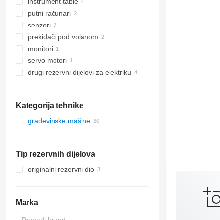
instrument table
putni računari
senzori
prekidači pod volanom
monitori
servo motori
drugi rezervni dijelovi za elektriku
Kategorija tehnike
građevinske mašine
bageri
građevinski utovarivači
bageri-utovarivači
Tip rezervnih dijelova
mini bageri
mini utovarivači
prednji utovarivači
originalni rezervni dio
Marka