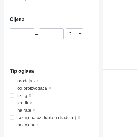
Nizozemska
Ukrajina
318
Estonija
319
Cijena
Italija
320
Danska
321
–
322
323
324
325
326
Tip oglasa
329
330
prodaja
336
od proizvođača
340
lizing
345
kredit
349
na rate
365
razmjena uz doplatu (trade-in)
374
razmjena
375