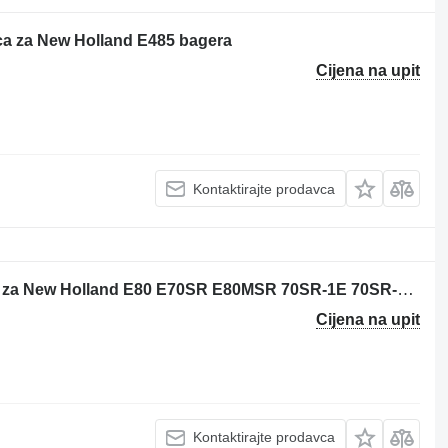
ica za New Holland E485 bagera
Cijena na upit
Kontaktirajte prodavca
CNH YT59S00006F2 instrument tabla za New Holland E80 E70SR E80MSR 70SR-1E 70SR-1ES 80MSR-1E SK80CS-1E 80MSR-1ES bagera
Cijena na upit
Kontaktirajte prodavca