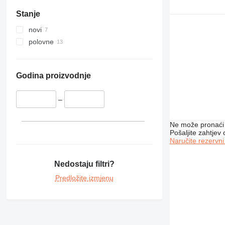
390
Stanje
416
420
novi
422
polovne
426
428
430
Godina proizvodnje
432
438
–
950
953
Ne može pronaći 
Pošaljite zahtjev
962
Naručite rezervni
963
966
Nedostaju filtri?
972
Predložite izmjenu
973
980
988
AP