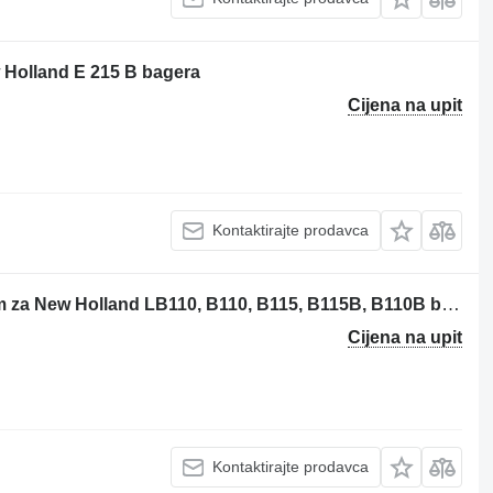
w Holland E 215 B bagera
Cijena na upit
Kontaktirajte prodavca
Case 87571318 prekidač pod volanom za New Holland LB110, B110, B115, B115B, B110B bagera-utovarivača
Cijena na upit
Kontaktirajte prodavca