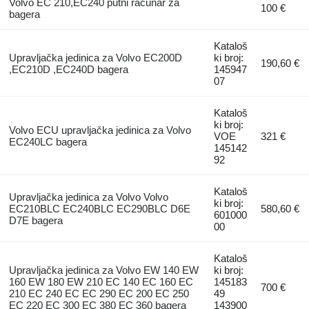
Volvo EC 210,EC240 putni računar za
100 €
bagera
Kataloš
Upravljačka jedinica za Volvo EC200D
ki broj:
190,60 €
,EC210D ,EC240D bagera
145947
07
Kataloš
ki broj:
Volvo ECU upravljačka jedinica za Volvo
VOE
321 €
EC240LC bagera
145142
92
Kataloš
Upravljačka jedinica za Volvo Volvo
ki broj:
EC210BLC EC240BLC EC290BLC D6E
580,60 €
601000
D7E bagera
00
Kataloš
Upravljačka jedinica za Volvo EW 140 EW
ki broj:
160 EW 180 EW 210 EC 140 EC 160 EC
145183
700 €
210 EC 240 EC EC 290 EC 200 EC 250
49
EC 220 EC 300 EC 380 EC 360 bagera
143900