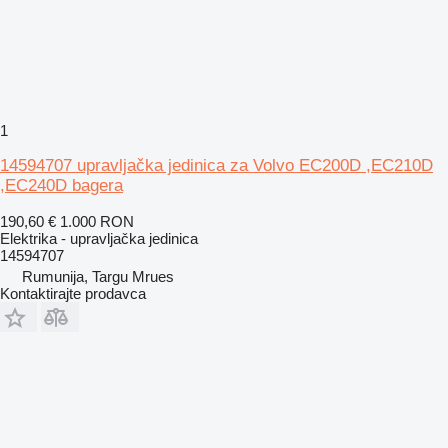
1
14594707 upravljačka jedinica za Volvo EC200D ,EC210D
,EC240D bagera
190,60 €
1.000 RON
Elektrika - upravljačka jedinica
14594707
Rumunija, Targu Mrues
Kontaktirajte prodavca