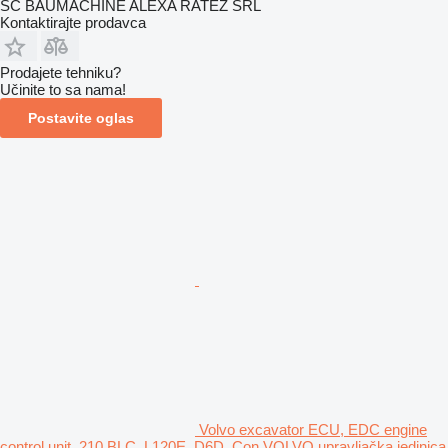
SC BAUMACHINE ALEXA RATEZ SRL
Kontaktirajte prodavca
Prodajete tehniku?
Učinite to sa nama!
Postavite oglas
Volvo excavator ECU, EDC engine
control unit, 210 BLC, L120E, D6D, Con VOLVO upravljačka jedinica