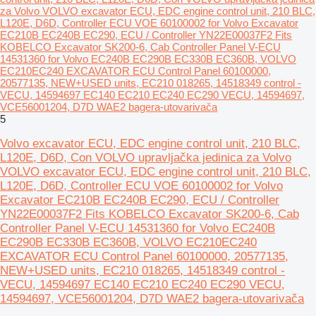
za Volvo VOLVO excavator ECU, EDC engine control unit, 210 BLC,
L120E, D6D, Controller ECU VOE 60100002 for Volvo Excavator
EC210B EC240B EC290, ECU / Controller YN22E00037F2 Fits
KOBELCO Excavator SK200-6, Cab Controller Panel V-ECU
14531360 for Volvo EC240B EC290B EC330B EC360B, VOLVO
EC210EC240 EXCAVATOR ECU Control Panel 60100000,
20577135, NEW+USED units, EC210 018265, 14518349 control -
VECU, 14594697 EC140 EC210 EC240 EC290 VECU, 14594697,
VCE56001204, D7D WAE2 bagerа-utovarivačа
5
Volvo excavator ECU, EDC engine control unit, 210 BLC,
L120E, D6D, Con VOLVO upravljačka jedinica za Volvo
VOLVO excavator ECU, EDC engine control unit, 210 BLC,
L120E, D6D, Controller ECU VOE 60100002 for Volvo
Excavator EC210B EC240B EC290, ECU / Controller
YN22E00037F2 Fits KOBELCO Excavator SK200-6, Cab
Controller Panel V-ECU 14531360 for Volvo EC240B
EC290B EC330B EC360B, VOLVO EC210EC240
EXCAVATOR ECU Control Panel 60100000, 20577135,
NEW+USED units, EC210 018265, 14518349 control -
VECU, 14594697 EC140 EC210 EC240 EC290 VECU,
14594697, VCE56001204, D7D WAE2 bagera-utovarivača