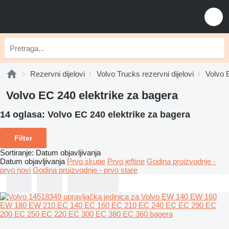
Rezervni dijelovi
Volvo Trucks rezervni dijelovi
Volvo E
Volvo EC 240 elektrike za bagerа
14 oglasa:
Volvo EC 240 elektrike za bagerа
Filter
Sortiranje
:
Datum objavljivanja
Datum objavljivanja
Prvo skupe
Prvo jeftine
Godina proizvodnje -
prvo novi
Godina proizvodnje - prvo stare