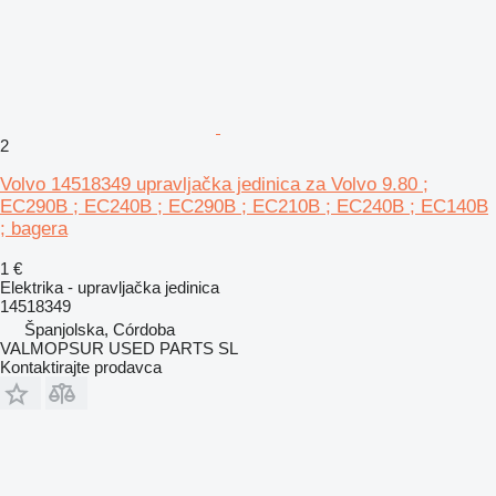
2
Volvo 14518349 upravljačka jedinica za Volvo 9.80 ;
EC290B ; EC240B ; EC290B ; EC210B ; EC240B ; EC140B
; bagera
1 €
Elektrika - upravljačka jedinica
14518349
Španjolska, Córdoba
VALMOPSUR USED PARTS SL
Kontaktirajte prodavca